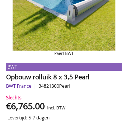
Paerl BWT
BWT
Opbouw rolluik 8 x 3,5 Pearl
BWT France
34821300Pearl
Slechts
€
6,765.00
Incl. BTW
Levertijd:
5-7 dagen