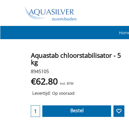
Hom
Aquastab chloorstabilisator - 5
kg
8945105
€
62.80
Incl. BTW
Levertijd:
Op vooraad
Bestel