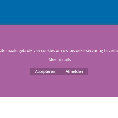
Service & Reparatie
Privacy
Voorwaarden
Favorieten
Webwinkel gemaakt met
ShopFactory webwinkel
site maakt gebruik van cookies om uw bezoekerservaring te verbe
software.
Meer details
Accepteren
Afmelden