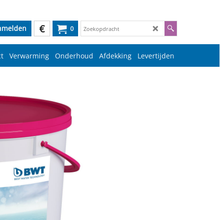
€
nmelden
0
t
Verwarming
Onderhoud
Afdekking
Levertijden