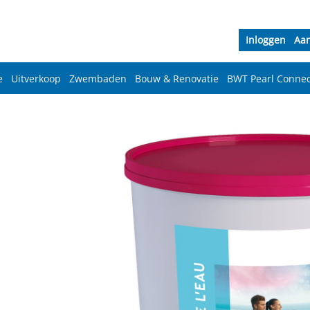
Inloggen
Aa
e
Uitverkoop
Zwembaden
Bouw & Renovatie
BWT Pearl Connec