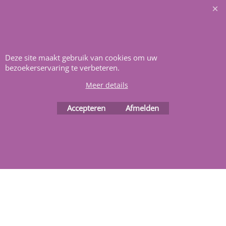
Heeft u vragen
m
ail ons
.
Deze site maakt gebruik van cookies om uw
bezoekerservaring te verbeteren.
Meer details
Accepteren
Afmelden
Webwinkel gemaakt met
ShopFactory webwinkel
software.