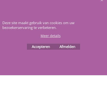
Heeft u vragen
m
ail ons
.
Deze site maakt gebruik van cookies om uw
bezoekerservaring te verbeteren.
Meer details
Accepteren
Afmelden
Webwinkel gemaakt met
ShopFactory webwinkel
software.