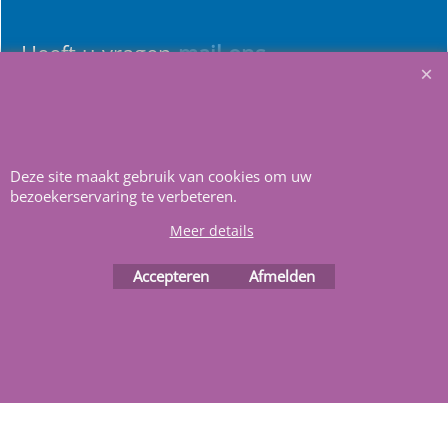
Heeft u vragen
m
ail ons
.
Deze site maakt gebruik van cookies om uw
bezoekerservaring te verbeteren.
Webwinkel gemaakt met
ShopFactory webwinkel
Meer details
software.
Accepteren
Afmelden