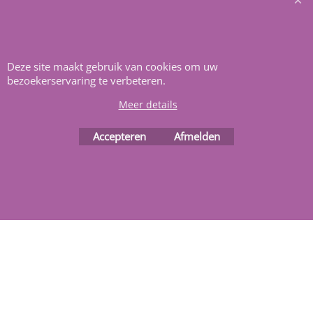
Heeft u vragen
m
ail ons
.
Deze site maakt gebruik van cookies om uw
bezoekerservaring te verbeteren.
Meer details
Accepteren
Afmelden
Webwinkel gemaakt met
ShopFactory webwinkel
software.