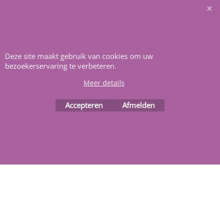
Heeft u vragen
m
ail ons
.
Deze site maakt gebruik van cookies om uw
bezoekerservaring te verbeteren.
Meer details
Accepteren
Afmelden
Webwinkel gemaakt met
ShopFactory webwinkel
software.