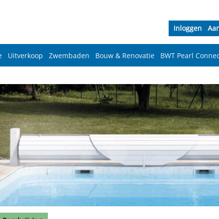
Inloggen
Aa
e
Uitverkoop
Zwembaden
Bouw & Renovatie
BWT Pearl Connec