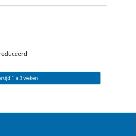
produceerd
rtijd 1 a 3 weken