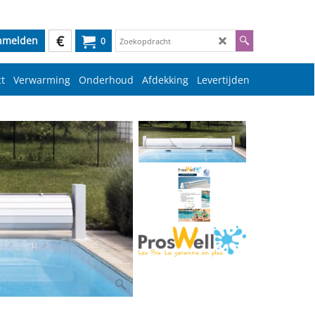
€
nmelden
0
t
Verwarming
Onderhoud
Afdekking
Levertijden