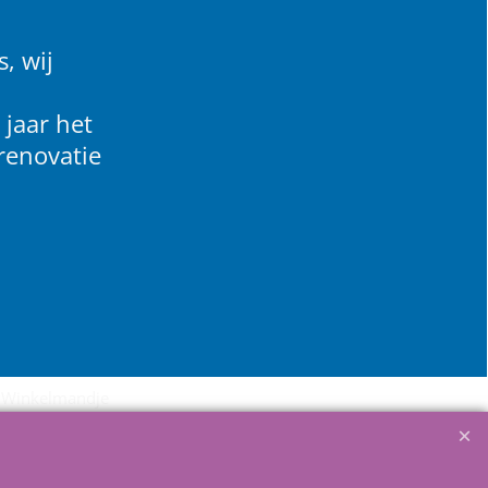
, wij
 jaar het
renovatie
Winkelmandje