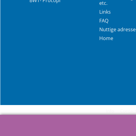
BWT- Procopi
etc.
Links
FAQ
Nuttige adress
Home
Info
Contact