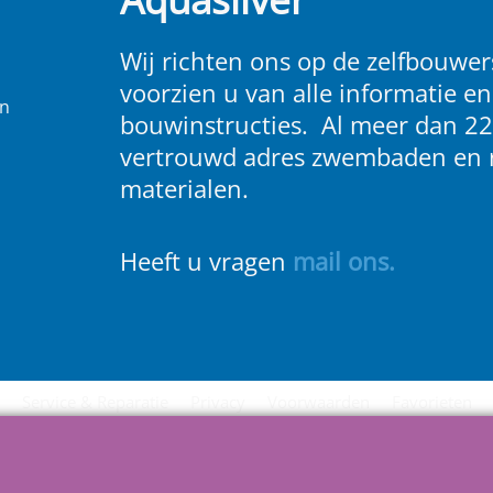
Wij richten ons op de zelfbouwers
voorzien u van alle informatie en
en
bouwinstructies. Al meer dan 22
vertrouwd adres zwembaden en 
materialen.
Heeft u vragen
m
ail ons
.
Service & Reparatie
Privacy
Voorwaarden
Favorieten
Webwinkel gemaakt met
ShopFactory webwinkel
software.