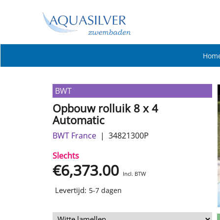
Hom
BWT
Opbouw rolluik 8 x 4
Automatic
BWT France
34821300P
Slechts
€
6,373.00
Incl. BTW
Levertijd:
5-7 dagen