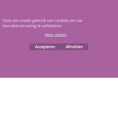
Heeft u vragen
m
ail ons
.
Deze site maakt gebruik van cookies om uw
bezoekerservaring te verbeteren.
Meer details
Accepteren
Afmelden
Webwinkel gemaakt met
ShopFactory webwinkel
software.