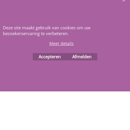
Heeft u vragen
m
ail ons
.
Deze site maakt gebruik van cookies om uw
bezoekerservaring te verbeteren.
Meer details
Accepteren
Afmelden
Webwinkel gemaakt met
ShopFactory webwinkel
software.