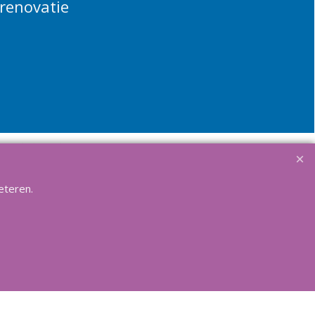
renovatie
Winkelmandje
le toebehoren.
eteren.