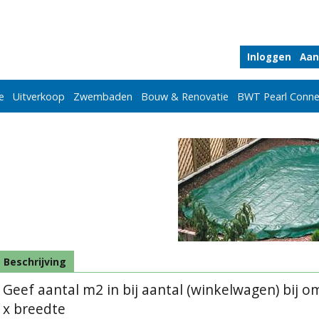
Inloggen
Aan
e
Uitverkoop
Zwembaden
Bouw & Renovatie
BWT Pearl Conne
Beschrijving
Geef aantal m2 in bij aantal (winkelwagen) bij
x breedte