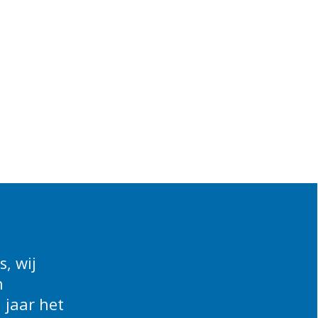
, wij
n
 jaar het