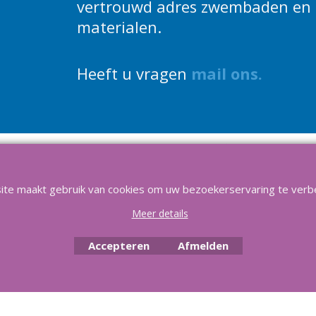
vertrouwd adres zwembaden en 
materialen.
Heeft u vragen
m
ail ons
.
Service & Reparatie
Privacy
Voorwaarden
Favorieten
asilver 2025, Al meer dan 21 jaar het vertrouwd adres voor zwembaden en al
ite maakt gebruik van cookies om uw bezoekerservaring te verb
Meer details
Accepteren
Afmelden