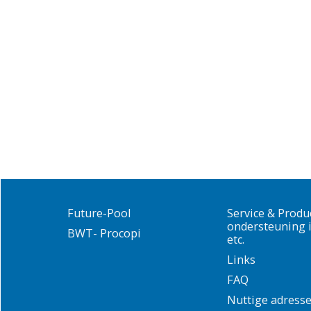
Future-Pool
Service & Produ
ondersteuning i
BWT- Procopi
etc.
Links
FAQ
Nuttige adress