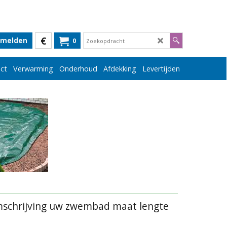
€
melden
0
ct
Verwarming
Onderhoud
Afdekking
Levertijden
 omschrijving uw zwembad maat lengte