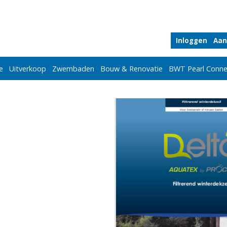
Inloggen
Aan
e
Uitverkoop
Zwembaden
Bouw & Renovatie
BWT Pearl Conne