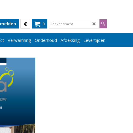
€
melden
0
ct
Verwarming
Onderhoud
Afdekking
Levertijden