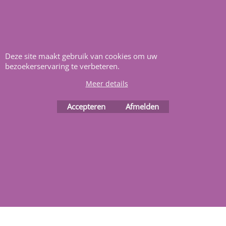
van alle informatie en
bouwinstructies. Al meer
dan 22 jaar het vertrouwd
adres zwembaden en
Deze site maakt gebruik van cookies om uw
renovatie materialen.
bezoekerservaring te verbeteren.
Meer details
Heeft u vragen
m
ail ons
.
Accepteren
Afmelden
Webwinkel gemaakt met
ShopFactory webwinkel
software.