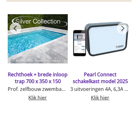
Rechthoek + brede inloop
Pearl Connect
trap 700 x 350 x 150
schakelkast model 2025
k
Prof. zelfbouw zwembad met prachtige trap over de volle breedte. Ideaal ook voor heerlijk te zitten in het zwembad. Zeer mooi zwembad met top materialen. Nieuw 3D Liner 0,95mm dikte tegen meerprijs
3 uitvoeringen 4A, 6,3A en 10 Ampere monophaseIngebouwde trafo 10 va. Temp. sensorAlles via de BWT-At Home App te regelen
Klik hier
Klik hier