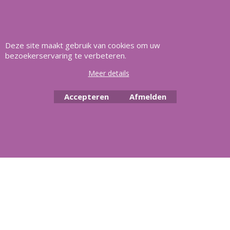
Heeft u vragen
m
ail ons
.
Deze site maakt gebruik van cookies om uw
bezoekerservaring te verbeteren.
Copyright Aquasilver 2025, Al meer dan 21 jaar het vertrouwd adres
Meer details
voor zwembaden en alle toebehoren.
Accepteren
Afmelden