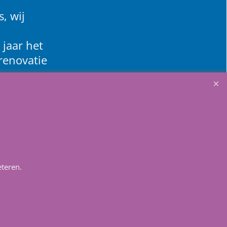
, wij
 jaar het
renovatie
teren.
Winkelmandje