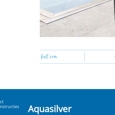
ct
Aquasilver
nstructies