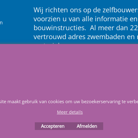
Wij richten ons op de zelfbouwers
voorzien u van alle informatie en
en
bouwinstructies. Al meer dan 22
vertrouwd adres zwembaden en 
materialen.
Heeft u vragen
m
ail ons
.
site maakt gebruik van cookies om uw bezoekerservaring te verbe
Service & Reparatie
Privacy
Voorwaarden
Favorieten
Meer details
Webwinkel gemaakt met
Accepteren
Afmelden
ShopFactory webwinkel
software.