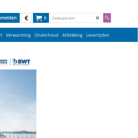
€
nmelden
0
t
Verwarming
Onderhoud
Afdekking
Levertijden