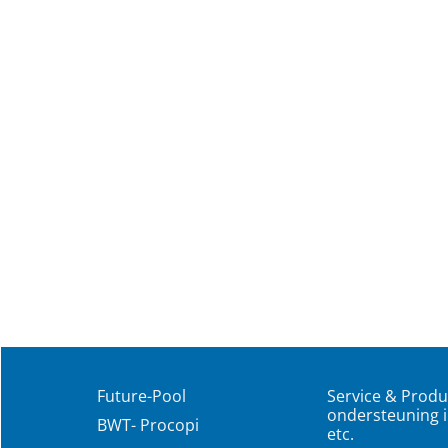
Future-Pool
Service & Produ
ondersteuning i
BWT- Procopi
etc.