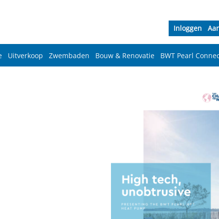
Inloggen
Aa
e
Uitverkoop
Zwembaden
Bouw & Renovatie
BWT Pearl Connec