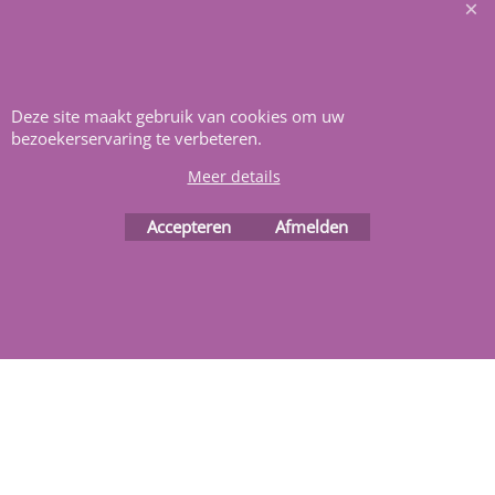
Heeft u vragen
m
ail ons
.
Deze site maakt gebruik van cookies om uw
bezoekerservaring te verbeteren.
Meer details
Accepteren
Afmelden
Webwinkel gemaakt met
ShopFactory webwinkel
software.