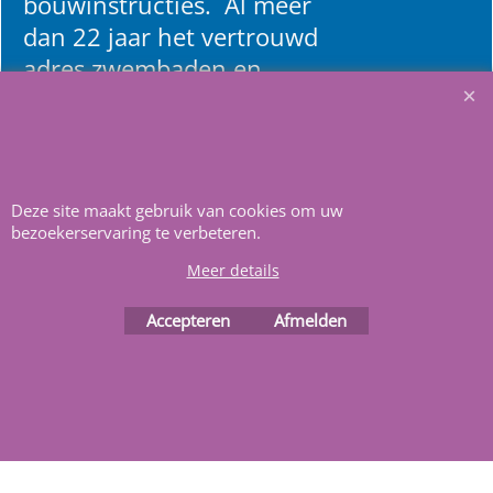
bouwinstructies. Al meer
dan 22 jaar het vertrouwd
adres zwembaden en
renovatie materialen.
Heeft u vragen
m
ail ons
.
Deze site maakt gebruik van cookies om uw
bezoekerservaring te verbeteren.
Meer details
Accepteren
Afmelden
Webwinkel gemaakt met
ShopFactory webwinkel
software.