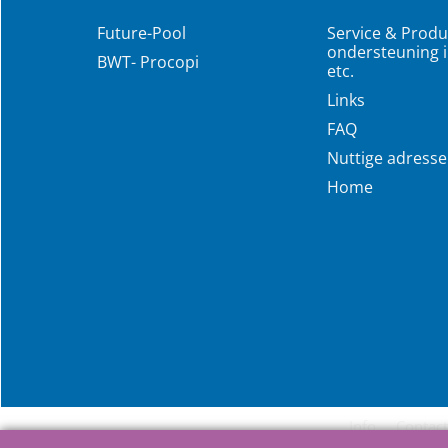
Future-Pool
Service & Produ
ondersteuning i
BWT- Procopi
etc.
Links
FAQ
Nuttige adress
Home
Info
Contact