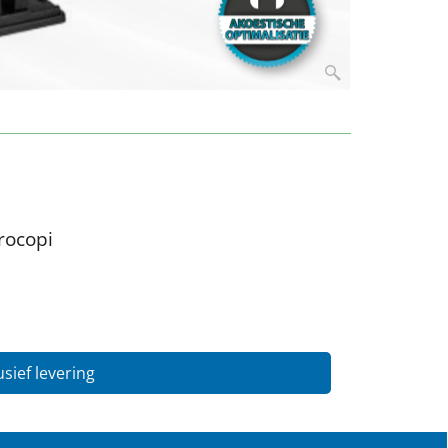
rocopi
usief levering