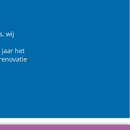
, wij
 jaar het
renovatie
Winkelmandje