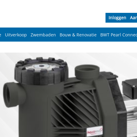
Inloggen
Aa
e
Uitverkoop
Zwembaden
Bouw & Renovatie
BWT Pearl Connec