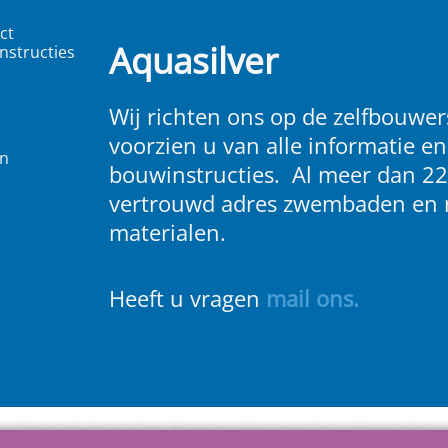
ct
Aquasilver
nstructies
Wij richten ons op de zelfbouwers
voorzien u van alle informatie en
en
bouwinstructies. Al meer dan 22
vertrouwd adres zwembaden en 
materialen.
Heeft u vragen
m
ail ons
.
Service & Reparatie
Privacy
Voorwaarden
Favorieten