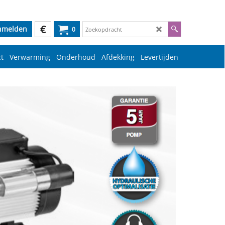
€
nmelden
0
t
Verwarming
Onderhoud
Afdekking
Levertijden