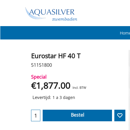
Hom
Eurostar HF 40 T
51151800
Special
€
1,877.00
Incl. BTW
Levertijd:
1 a 3 dagen
Bestel