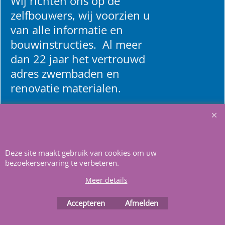
Wij richten ons op de
zelfbouwers, wij voorzien u
van alle informatie en
bouwinstructies. Al meer
dan 22 jaar het vertrouwd
adres zwembaden en
renovatie materialen.
Heeft u vragen
m
ail ons
.
Deze site maakt gebruik van cookies om uw
bezoekerservaring te verbeteren.
Meer details
Accepteren
Afmelden
Webwinkel gemaakt met
ShopFactory webwinkel
software.