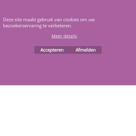
Heeft u vragen
m
ail ons
.
Deze site maakt gebruik van cookies om uw
bezoekerservaring te verbeteren.
Meer details
Accepteren
Afmelden
Webwinkel gemaakt met
ShopFactory webwinkel
software.