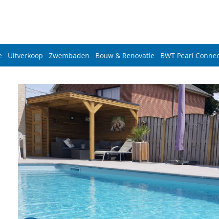
e
Uitverkoop
Zwembaden
Bouw & Renovatie
BWT Pearl Connec