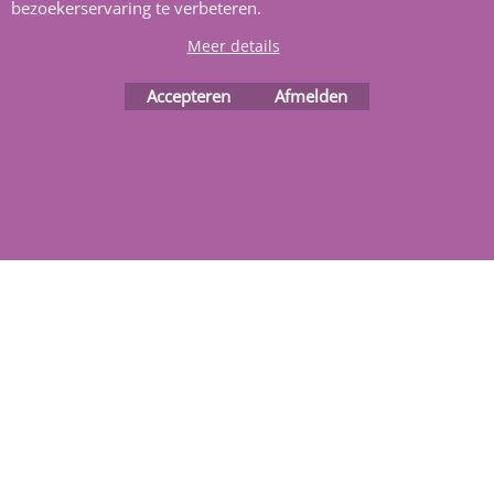
bezoekerservaring te verbeteren.
Meer details
Webwinkel gemaakt met
ShopFactory webwinkel
Accepteren
Afmelden
software.