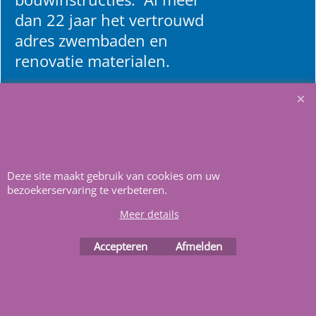
dan 22 jaar het vertrouwd
adres zwembaden en
renovatie materialen.
Heeft u vragen
m
ail ons
.
Deze site maakt gebruik van cookies om uw
bezoekerservaring te verbeteren.
Meer details
Webwinkel gemaakt met
ShopFactory webwinkel
software.
Accepteren
Afmelden