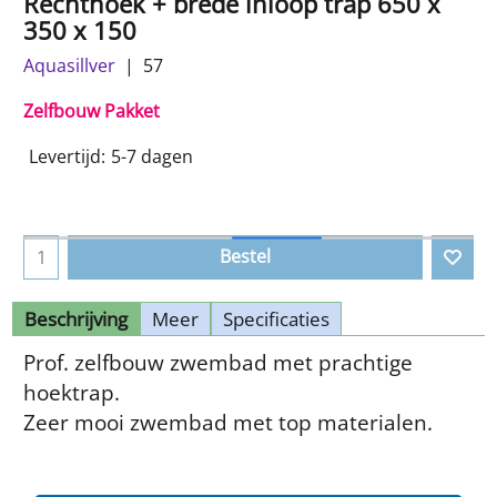
Rechthoek + brede inloop trap 650 x
350 x 150
Aquasillver
57
Zelfbouw Pakket
Levertijd:
5-7 dagen
Bestel
Beschrijving
Meer
Specificaties
Prof. zelfbouw zwembad met prachtige
hoektrap.
Zeer mooi zwembad met top materialen.