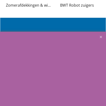
Zomerafdekkingen & winterafdekkingen en 4 seizoenen kindvriendelijke afdekking
BWT Robot zuigers
Future-Pool
BWT- Procopi
Service & Product ondersteuning instructies etc.
Links
FAQ
Nuttige adressen
Home
Aquasilver
Wij richten ons op de