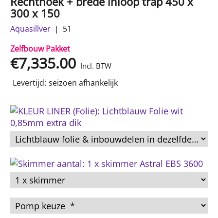
Rechthoek + brede inloop trap 450 x
300 x 150
Aquasillver
51
Zelfbouw Pakket
€
7,335.00
Incl. BTW
Levertijd:
seizoen afhankelijk