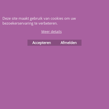
zelfbouwers, wij voorzien u
van alle informatie en
Deze site maakt gebruik van cookies om uw
bouwinstructies. Al meer
bezoekerservaring te verbeteren.
dan 22 jaar het vertrouwd
Meer details
adres zwembaden en
renovatie materialen.
Accepteren
Afmelden
Heeft u vragen
m
ail ons
.
Webwinkel gemaakt met
ShopFactory webwinkel
software.