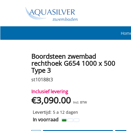
Hom
Boordsteen zwembad
rechthoek G654 1000 x 500
Type 3
st10188t3
Inclusief levering
€
3,090.00
Incl. BTW
Levertijd:
5 a 12 dagen
In voorraad