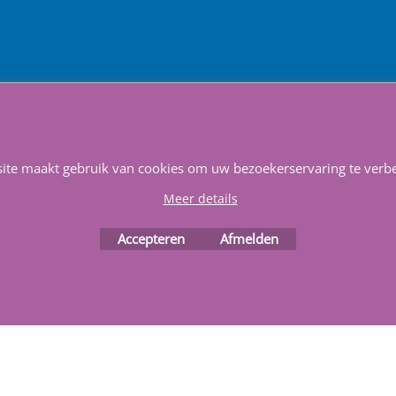
Service & Reparatie
Privacy
Voorwaarden
Favorieten
Webwinkel gemaakt met
ShopFactory webwinkel
site maakt gebruik van cookies om uw bezoekerservaring te verbe
software.
Meer details
Accepteren
Afmelden