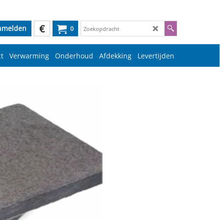
€
nmelden
0
t
Verwarming
Onderhoud
Afdekking
Levertijden