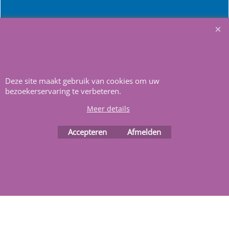
Heeft u vragen
m
ail ons
.
Deze site maakt gebruik van cookies om uw
bezoekerservaring te verbeteren.
Meer details
Webwinkel gemaakt met
ShopFactory webwinkel
software.
Accepteren
Afmelden