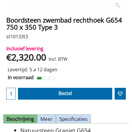
Boordsteen zwembad rechthoek G654
750 x 350 Type 3
st10133t3
Inclusief levering
€
2,320.00
Incl. BTW
Levertijd:
5 a 12 dagen
In voorraad
Bestel
Beschrijving
Meer
Specificaties
Natuursteen Graniet G654