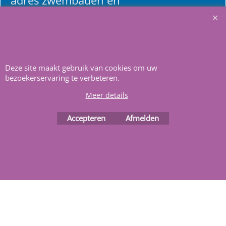
adres zwembaden en
renovatie materialen.
Heeft u vragen
m
ail ons
.
Deze site maakt gebruik van cookies om uw
bezoekerservaring te verbeteren.
Meer details
Accepteren
Afmelden
Webwinkel gemaakt met
ShopFactory webwinkel
software.