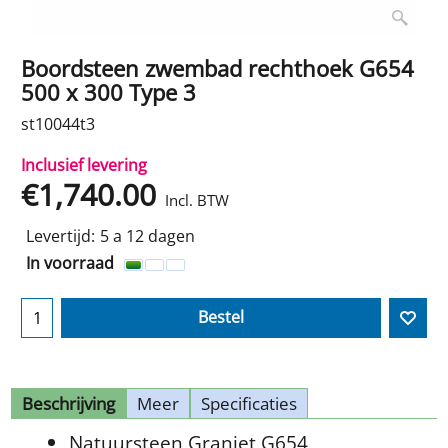
Boordsteen zwembad rechthoek G654
500 x 300 Type 3
st10044t3
Inclusief levering
€
1,740.00
Incl. BTW
Levertijd:
5 a 12 dagen
In voorraad
Bestel
Beschrijving
Meer
Specificaties
Natuursteen Graniet G654