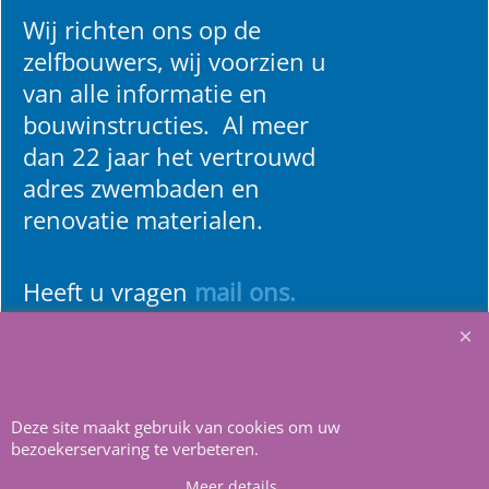
Wij richten ons op de
zelfbouwers, wij voorzien u
van alle informatie en
bouwinstructies. Al meer
dan 22 jaar het vertrouwd
adres zwembaden en
renovatie materialen.
Heeft u vragen
m
ail ons
.
Deze site maakt gebruik van cookies om uw
bezoekerservaring te verbeteren.
Webwinkel gemaakt met
ShopFactory webwinkel
Meer details