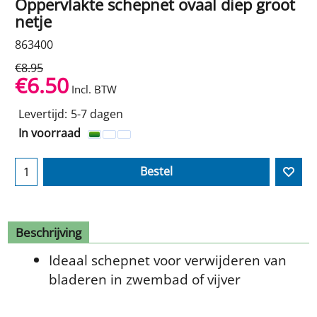
Oppervlakte schepnet ovaal diep groot
netje
863400
€
8.95
€
6.50
Incl. BTW
Levertijd:
5-7 dagen
In voorraad
Bestel
Beschrijving
Ideaal schepnet voor verwijderen van
bladeren in zwembad of vijver