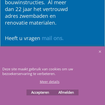
bouwinstructies. Al meer
dan 22 jaar het vertrouwd
adres zwembaden en
renovatie materialen.
Heeft u vragen
m
ail ons
.
Deze site maakt gebruik van cookies om uw
bezoekerservaring te verbeteren.
Webwinkel gemaakt met
ShopFactory webwinkel
software.
Meer details
Accepteren
Afmelden