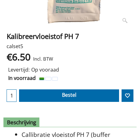
Kalibreervloeistof PH 7
calset5
€
6.50
Incl. BTW
Levertijd:
Op vooraad
In voorraad
Bestel
Beschrijving
Callibratie vloeistof PH 7 (buffer