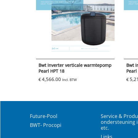
Bwt Inverter verticale warmtepomp
Bwt I
Pearl HPT 18
Pearl
4,566.00
5,2
€
€
Incl. BTW
Future-Pool
Service & Produ
ondersteuning i
BWT- Procopi
etc.
Links