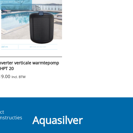
nverter verticale warmtepomp
 HPT 20
19.00
Incl. BTW
ct
Aquasilver
nstructies