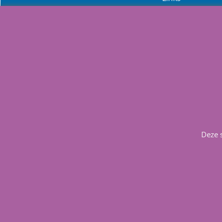
FAQ
Nuttige adress
Home
Deze 
Info
Contact