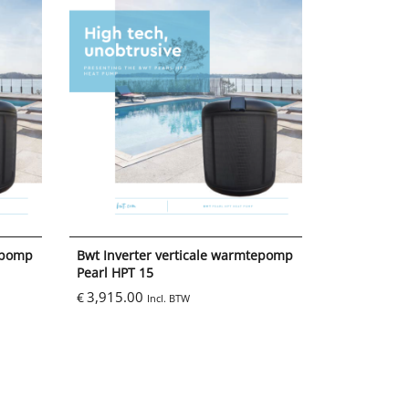
tepomp
Bwt Inverter verticale warmtepomp
Pearl HPT 15
3,915.00
€
Incl. BTW