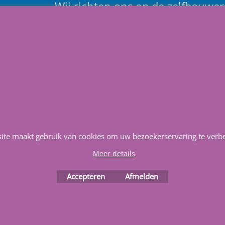
Wij richten ons op de zelfbouwers
voorzien u van alle informatie en
en
bouwinstructies. Al meer dan 22
vertrouwd adres zwembaden en 
materialen.
Heeft u vragen
m
ail ons
.
site maakt gebruik van cookies om uw bezoekerservaring te verbe
Meer details
Service & Reparatie
Privacy
Voorwaarden
Favorieten
Accepteren
Afmelden
Webwinkel gemaakt met
ShopFactory webwinkel
software.