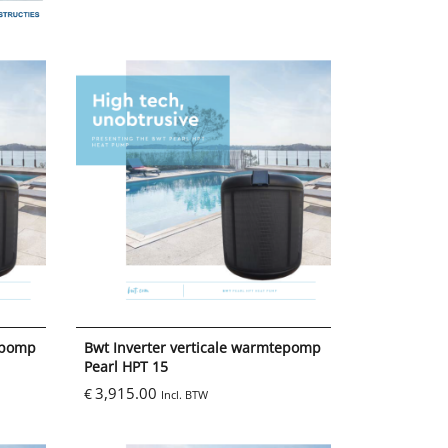
tepomp
Bwt Inverter verticale warmtepomp
Pearl HPT 15
3,915.00
€
Incl. BTW