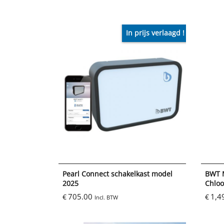
In prijs verlaagd !
Pearl Connect schakelkast model
BWT 
2025
Chloo
705.00
1,4
€
€
Incl. BTW