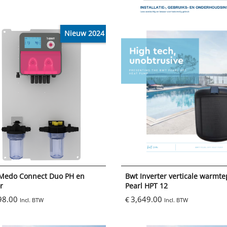
Nieuw 2024
Medo Connect Duo PH en
Bwt Inverter verticale warm
r
Pearl HPT 12
98.00
3,649.00
€
Incl. BTW
Incl. BTW