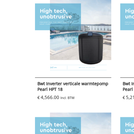
Bwt Inverter verticale warmtepomp
Bwt I
Pearl HPT 18
Pearl
4,566.00
5,2
€
€
Incl. BTW