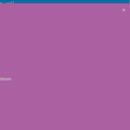
, wij
 jaar het
renovatie
teren.
Winkelmandje