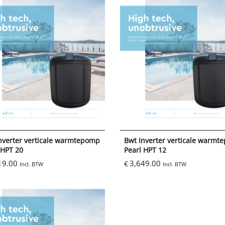
nverter verticale warmtepomp
Bwt Inverter verticale warm
 HPT 20
Pearl HPT 12
19.00
3,649.00
€
Incl. BTW
Incl. BTW