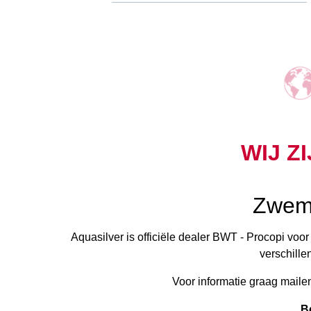
WIJ Z
Zwemb
Aquasilver is officiële dealer BWT - Procopi vo
verschill
Voor informatie graag maile
B