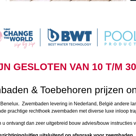
IJN GESLOTEN VAN 10 T/M 30
aden & Toebehoren prijzen on
or Benelux. Zwembaden levering in Nederland, België andere la
ende prachtige rechthoek zwembaden met diverse luxe inloop t
n u ontvangt dan zeer uitgebreid bouw advies/bouw instructies
ezichtiging/uitleg uitsluitend op afspraak voor zwembaden.