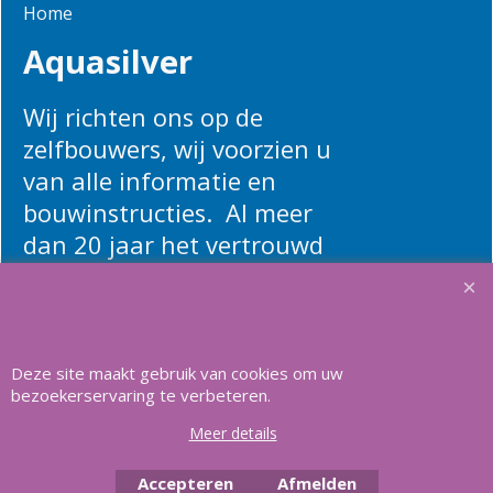
Home
Aquasilver
Wij richten ons op de
zelfbouwers, wij voorzien u
van alle informatie en
bouwinstructies. Al meer
dan 20 jaar het vertrouwd
adres zwembaden en
renovatie materialen.
Deze site maakt gebruik van cookies om uw
Heeft u vragen
m
ail ons
.
bezoekerservaring te verbeteren.
Meer details
Accepteren
Afmelden
Copyright Aquasilver 2025, Al meer dan 21 jaar het vertrouwd adres