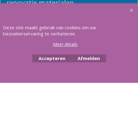
renovatie materialen.
Heeft u vragen
m
ail ons
.
Deze site maakt gebruik van cookies om uw
bezoekerservaring te verbeteren.
Meer details
Copyright Aquasilver 2025, Al meer dan 21 jaar het vertrouwd adres
voor zwembaden en alle toebehoren.
Accepteren
Afmelden