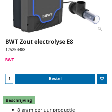
BWT Zout electrolyse E8
125254488
BWT
Bestel
Beschrijving
8 gram per uur productie