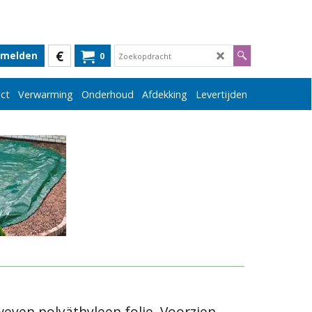
€
melden
0
ct
Verwarming
Onderhoud
Afdekking
Levertijden
even polyäthyleen folie. Voorzien