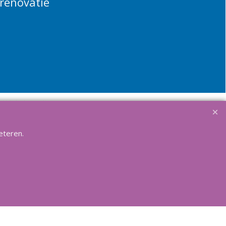
renovatie
Winkelmandje
le toebehoren.
eteren.