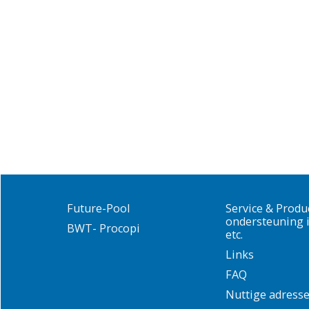
Future-Pool
Service & Produ
ondersteuning i
BWT- Procopi
etc.
Links
FAQ
Nuttige adress