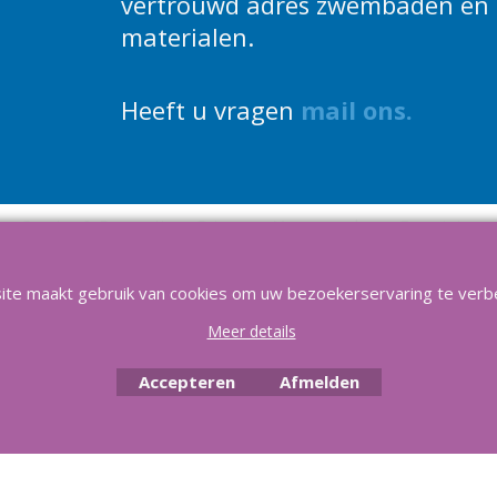
vertrouwd adres zwembaden en 
materialen.
Heeft u vragen
m
ail ons
.
Service & Reparatie
Privacy
Voorwaarden
Favorieten
asilver 2025, Al meer dan 21 jaar het vertrouwd adres voor zwembaden en al
ite maakt gebruik van cookies om uw bezoekerservaring te verb
Meer details
Accepteren
Afmelden