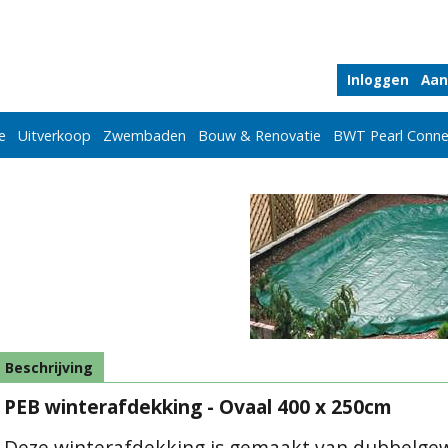
Inloggen
Aan
e
Uitverkoop
Zwembaden
Bouw & Renovatie
BWT Pearl Conne
Beschrijving
PEB winterafdekking - Ovaal 400 x 250cm
Deze winterafdekking is gemaakt van dubbelgew