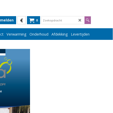
€
melden
0
ct
Verwarming
Onderhoud
Afdekking
Levertijden