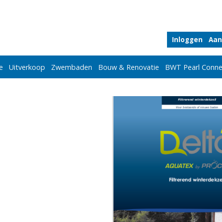
Inloggen
Aan
e
Uitverkoop
Zwembaden
Bouw & Renovatie
BWT Pearl Conne