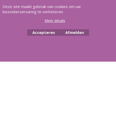
Deze site maakt gebruik van cookies om uw
Heeft u vragen
m
ail ons
.
bezoekerservaring te verbeteren.
Meer details
Accepteren
Afmelden
Copyright Aquasilver 2025, Al meer dan 21 jaar het vertrouwd adres
voor zwembaden en alle toebehoren.